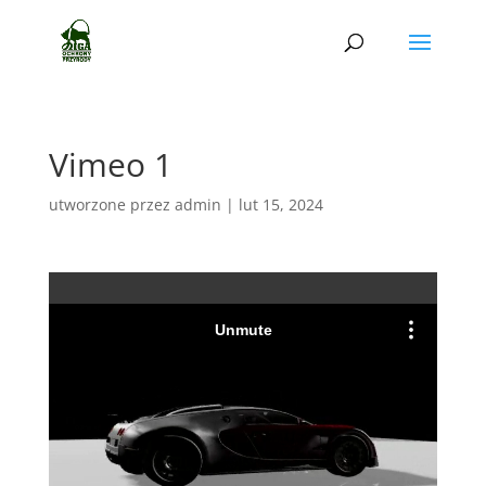
Vimeo 1
utworzone przez
admin
|
lut 15, 2024