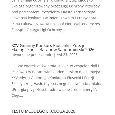
Dnia 8 maja odbył się IX Konkurs Quiz Młodego
Ekologa organizowany przez Ligę Ochrony Przyrody
pod patronatem Prezydenta Miasta Tarnobrzega.
Otwarcia konkursu w imieniu swoim i Prezydenta
Pana Łukasza Nowaka dokonał Piotr Wałcerz Prezes
Zarządu Okręgu Ligi Ochrony...
XXV Gminny Konkurs Piosenki i Poezji
Ekologicznej – Baranów Sandomierski 2026
utworzone przez
admin
|
kwi 23, 2026
We wtorek 21 kwietnia 2026 r. w Zespole Szkół i
Placówek w Baranowie Sandomierskim miała miejsce
XXV edycja Gminnego Konkursu Piosenki i Poezji
Ekologicznej.Hasło tegorocznego festiwalu brzmiało:
„Energia przyszłości – odnawialne źródła energii”.
Chęć...
TESTU MŁODEGO EKOLOGA 2026