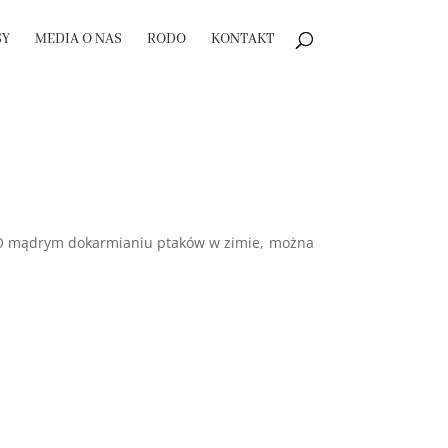
SY
MEDIA O NAS
RODO
KONTAKT
 O mądrym dokarmianiu ptaków w zimie, można