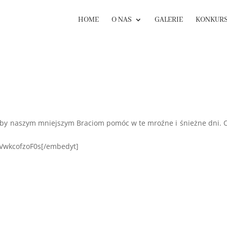
HOME
O NAS
GALERIE
KONKUR
 aby naszym mniejszym Braciom pomóc w te mroźne i śnieżne dni.
VwkcofzoF0s[/embedyt]