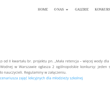
HOME
O NAS
GALERIE
KONKUR
 od II kwartału br. projektu pn. „Mała retencja – więcej wody d
Wodnej w Warszawie ogłasza 2 ogólnopolskie konkursy: jeden 
o nauczycieli.
Regulaminy w załączeniu.
cenariusza zajęć lekcyjnych dla młodzieży szkolnej