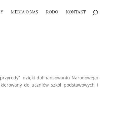
SY
MEDIA O NAS
RODO
KONTAKT
la przyrody” dzięki dofinansowaniu Narodowego
skierowany do uczniów szkół podstawowych i