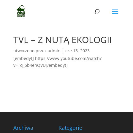
TVL – Z NUTĄ EKOLOGII
utworzone przez
admin
|
cze 13, 2023
[embedyt] https://www.youtube.com/watch?
v=Tq_5b4ehQVU[/embedyt]
Archiwa
Kategorie